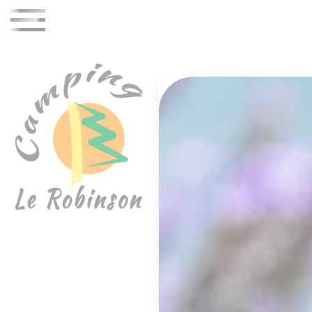
Panell de gestió de galetes
Catalan Reserva les teves pròximes vaca