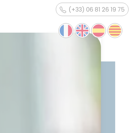
(+33) 06 81 26 19 75
ELS NOSTRES
ALLOTJAMENTS
s
Estades confort - Mobil
homes
Vacances natura - Parcel·les
Actualitat / Promocions
ns /
DESCOBRIR LA REGIÓ
Activitats i Turisme