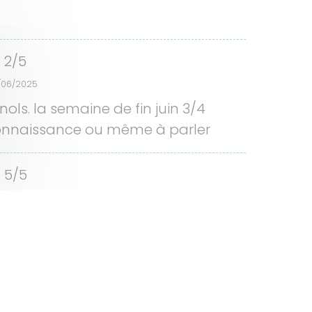
2/5
/06/2025
s. la semaine de fin juin 3/4
 connaissance ou même à parler
5/5
11/2024
 home (numero 10) y estába muy
 y tienen barbacoa (y piscina en
5/5