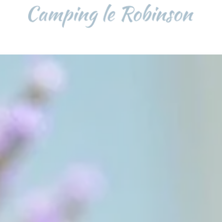
BENVINGUTS
nces en càmping
Inici
Opinions dels client
Contacte / Accés
EL CÀMPING
Piscina / Instal·lacio
Seguretat