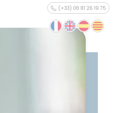
(+33) 06 81 26 19 75
OUR ACCOMMODATION
Comfort stays - Mobile-
homes
Nature holidays - Pitches
News / Special offers
DISCOVER THE REGION
fety
Activities & Tourism