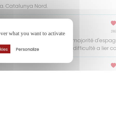
a. Catalunya Nord.
28
over what you want to activate
tenu mais occupé par une majorité d'espagnol
e majorité d'Espagnols donc difficulté a lier
kies
Personalize
03/
es en el camping. Hemos estado en un Mobil
modidades. Lo mejor es que aceptan mascota