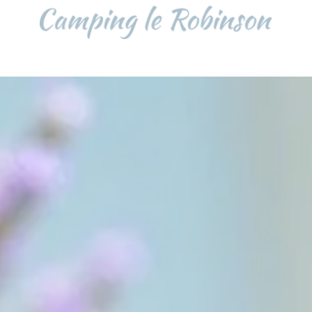
WELCOME
Home
Customers reviews
Contact / Access
THE CAMPING
Pool / Facilities / Sa