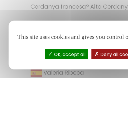
Cerdanya francesa? Alta Cerdany
Priouzeau
This site uses cookies and gives you control 
Beau camping propre et bien entre
français sur le camping contre un
OK, accept all
Deny all coo
Valeria Ribeca
Hemos pasado unos días increíbl
bien equipado y con todas las co
verano).
blanca