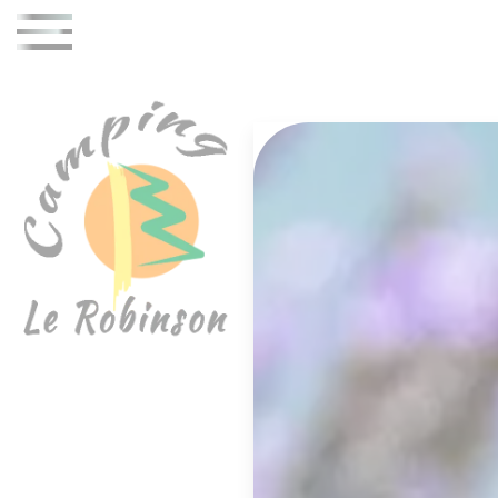
Cookies management panel
Book your next camping holidays