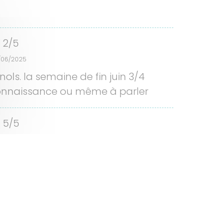
2/5
/06/2025
s. la semaine de fin juin 3/4
 connaissance ou même à parler
5/5
11/2024
 home (numero 10) y estába muy
 y tienen barbacoa (y piscina en
5/5